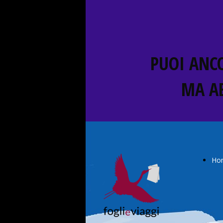
PUOI ANCO
MA A
Ho